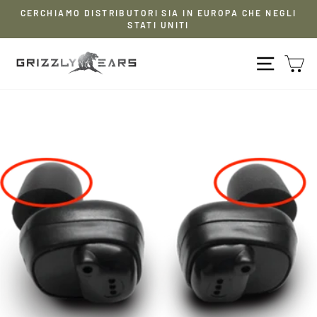
Vai
CERCHIAMO DISTRIBUTORI SIA IN EUROPA CHE NEGLI
al
STATI UNITI
Pausa
contenuto
presentazione
NAVIG
C