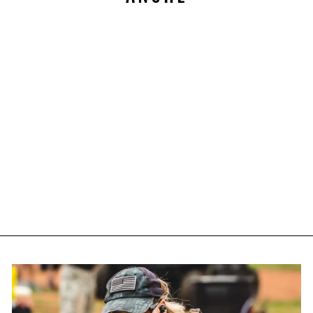
MEMORY FOAM PER
PREDATOR PRO+
5
€19.90